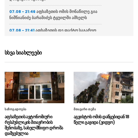
აფხაზეთის ომის მონაწილე გია
07.08 - 21:46
ნიშნიანიძე ბარამიძეს ტყუილში ამხელს
აფხაზეთის დე ფაქტო საგარეო
07.08 - 21:41
საქმეთა სამინისტრო: ბარამიძის დევნას
აშკარად პოლიტიკურად მოტივირებული
ხასიათი აქვს
სხვა სიახლეები
ნია იმნაძის ადვოკატი
07.08 - 21:34
საავადმყოფოში გადაღებულ კადრებს
ასაჯაროებს (ვიდეო)
ეკა კუპატაძე მიმართვას
07.08 - 21:15
ავრცელებს
“ფარულ ჩანაწერში ნია იმნაძე
07.08 - 21:04
საზოგადოება
მთავარი თემა
და მამამისი განიხილავდნენ, როგორ ჩაიდინა
აფხაზეთის ავტონომიური
აგვისტოს ომის დაწყებიდან 18
ალექსანდრე გაბაშვილმა დანაშაული”
რესპუბლიკის მთავრობის
წელი გავიდა (ვიდეო)
შენობაზე, სახელმწიფო დროშა
“საფრანგეთი არ დაუშვებს
07.08 - 20:20
დაშვებულია
უცხოური ჩარევის არცერთ მცდელობას