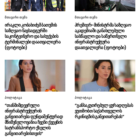
“დღეს ვიმგზავრეთ
06.08 - 15:58
მატარებლით, რომელიც ახალი სიჩქარით
მოძრაობს, მანამდე მგზავრობის დრო იყო 5,5
მთავარი თემა
მთავარი თემა
საათი და ახლა არის 4 საათამდე
ირაკლი კობახიძემ ბათუმის
პრემიერ-მინისტრმა საზღვაო
შემცირებული”
საზღვაო ნავსადგურში
აკადემიაში განახლებული
საკონტეინერო და სასუქების
სასწავლო და საწვრთნელი
გიგა ავალიანის საქმეზე
06.08 - 15:56
ტერმინალები დაათვალიერა
ინფრასტრუქტურა
დაკავებული ნია იმნაძე საავადმყოფოდან
(ფოტოები)
დაათვალიერა (ფოტოები)
ზაჰესის დროებითი მოთავსების იზოლატორში
გადაიყვანეს
“მათი პოლიტიკური დნმ,
06.08 - 15:53
იდეოლოგია მკვლელობაზე, ძალადობასა და
სადიზმზეა დაფუძნებული, მოძალადე
ყოველთვის იცავს მოძალადეს”
პოლიტიკა
პოლიტიკა
პრემიერ-მინისტრ ირაკლი
06.08 - 15:47
“თანმიმდევრული
“განსაკუთრებულ ყურადღებას
კობახიძის კომენტარი (ვიდეო)
ინფრასტრუქტურის
ვუთმობთ საქართველოს
განვითარება ფუნდამენტურად
რკინიგზის განვითარებას”
მნიშვნელოვანია ჩვენი ქვეყნის
ვალერი ზალუჟნი: უკრაინამ
06.08 - 15:44
სატრანსპორტო ქსელის
რუსეთის წინააღმდეგ საბრძოლო შეიარაღების
განვითარებისთვის“
გამოყენების რესურსი ამოწურა