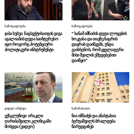
ირაკლი კობახიძე – სათანადო
06.08 - 16:33
ვადებში ბოლომდე იქნება მიყვანილი
უმაღლესი განათლების რეფორმა
“ვინც უპირისპირდება
06.08 - 16:22
საზოგადოება
საზოგადოება
საქართველოს ეროვნულ ინტერესებს, მათ
ჯაბა ხუბუა: ნაცსექტისათვის გიგა
“ სანამ იმნაძის დედა ლოყების
მიაკითხავს სამართალი”
ავალიანის დედა საინტერესო
ხოკვასა და თავზე ნაცრის
იყო როგორც პოტენციური
დაყრას დაიწყებს, უნდა
პოლიტიკური ინსტრუმენტი
გაიხსენოს, რომ ყველაფერი
ირაკლი კობახიძე გიორგი
06.08 - 16:19
მისი შვილის ქმედებებით
ბარამიძის განცხადებაზე – ეს არის ყოვლად
დაიწყო”
სამარცხვინო, მოღალატეობრივი განცხადება
არქეოლოგებმა ჩეხეთში 6 000
06.08 - 16:17
წელზე მეტი ხნის სამარხი აღმოაჩინეს
“ბათუმის საზღვაო აკადემიაში
06.08 - 16:10
იქმნება ძალიან მნიშვნელოვანი რესურსი
ეკონომიკური თვალსაზრისით”
ვიდეო არქივი
სამართალი
ექსკლუზივი: ირაკლი
ნია იმნაძეს და ანასტასია
“ეს არის საბოტაჟი საკუთარი
06.08 - 16:09
ღარიბაშვილი კლინიკაში
ბერუაშვილს ბრალდება
ქვეყნის და ეროვნული ინტერესების
მოხვდა (ვიდეო)
წარუდგინეს
წინააღმდეგ”