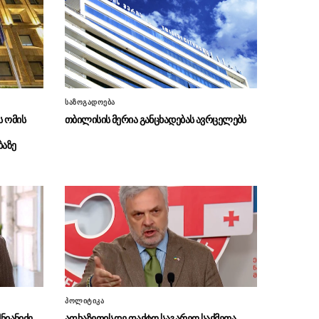
უცხოური ჩარევის არცერთ მცდელობას
საკუთარ დემოკრატიულ დებატებში”
რა გაფრთხილება მისცა
07.08 - 20:13
ესპანეთმა იტალიას
რუსთავის ცენტრალური პარკის
07.08 - 20:11
პროექტირება იწყება
საზოგადოება
 ომის
თბილისის მერია განცხადებას ავრცელებს
POLITICO: საფრანგეთის
07.08 - 19:45
ხელისუფლება მასშტაბურ კრიზისებზე
ბაზე
რეაგირების წვრთნას ჩაატარებს
საქალაქო სასამართლომ გიგა
07.08 - 19:41
ავალიანის საქმეზე დაკავებულ ნია იმნაძეს და
ანასტასია ბერუაშვილს აღკვეთის ღონისძიების
სახით პატიმრობა შეუფარდა
გიორგი სიხარულიძე:
07.08 - 18:57
მნიშვნელოვანია, ამ ქვეყანაში სიტყვის
თავისუფლება არასოდეს დაიკარგოს
პოლიტიკა
ცოტნე ანანიძე და დავით
ნიანიძე
აფხაზეთის დე ფაქტო საგარეო საქმეთა
07.08 - 18:22