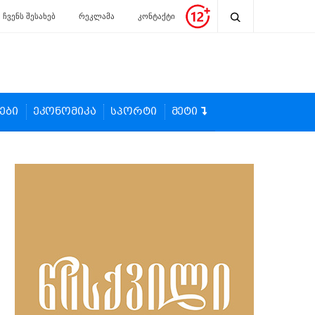
ჩვენს შესახებ
რეკლამა
კონტაქტი
ები
ეკონომიკა
სპორტი
მეტი