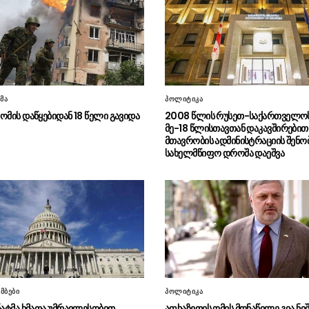
მა
პოლიტიკა
ომის დაწყებიდან 18 წელი გავიდა
2008 წლის რუსეთ-საქართველოს
მე-18 წლისთავთან დაკავშირებით
მთავრობის ადმინისტრაციის შენო
სახელმწიფო დროშა დაეშვა
მბები
პოლიტიკა
ენატმა ხმათა უმრავლესობით
აფხაზეთის ომის მონაწილე გია ნიშ