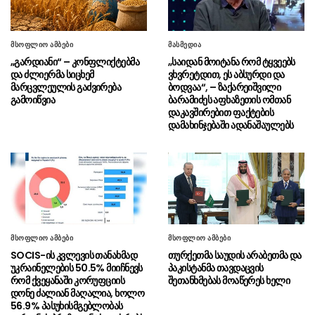
დატოვებს პატიმრობაში ორივე ბრალდებულს,
ნია იმნაძეს და ანასტასია ბერუაშვილს”
მსოფლიო ამბები
მასმედია
“არა მხოლოდ მკაცრი,
07.08 - 15:13
„გარდიანი“ – კონფლიქტებმა
„საიდან მოიტანა რომ ტყვეებს
საქართველო იცავდა ჩვენი ქვეყნის ღირსებას
და ძლიერმა სიცხემ
ვხვრეტდით, ეს აბსურდი და
და ტერიტორიულ მთლიანობას ყველა
მარცვლეულის გაძვირება
ბოდვაა“, – ზაქარეიშვილი
ასპარეზზე”
გამოიწვია
ბარამიძეს აფხაზეთის ომთან
დაკავშირებით ფაქტების
დამახინჯებაში ადანაშაულებს
“ნაციონალური მოძრაობიდან“
07.08 - 15:10
გვახსოვს გვარები, რომელთაც ბილეთები
ჰქონდათ ნაყიდი, ზოგი საბაჟოებზე
გადადიოდა”
“მე არასდროს მახსოვს, მე
07.08 - 15:07
პირადად ან ჩემს ირგვლივ რბილი
განცხადებებით რომ გამოირჩეოდა ვინმე
მსოფლიო ამბები
მსოფლიო ამბები
რუსეთის მიმართ”
SOCIS-ის კვლევის თანახმად
თურქეთმა საუდის არაბეთმა და
უკრაინელების 50.5% მიიჩნევს
პაკისტანმა თავდაცვის
ნიკოლ ფაშინიანი –
07.08 - 14:49
რომ ქვეყანაში კორუფციის
შეთანხმებას მოაწერეს ხელი
ევროკავშირს სომხეთზე გავლენის არანაირი
დონე ძალიან მაღალია, ხოლო
ბერკეტი არ აქვს
56.9% პასუხისმგებლობას