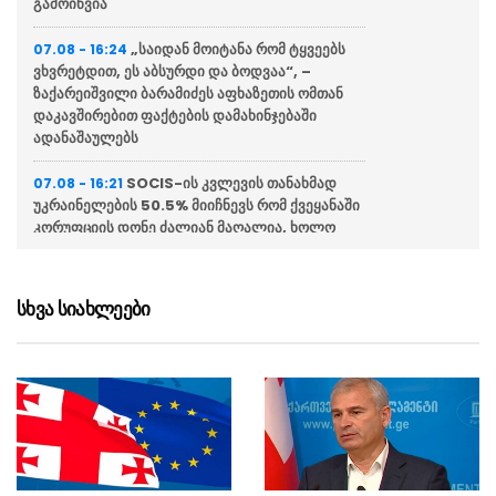
გამოიწვია
„საიდან მოიტანა რომ ტყვეებს
07.08 - 16:24
ვხვრეტდით, ეს აბსურდი და ბოდვაა“, –
ზაქარეიშვილი ბარამიძეს აფხაზეთის ომთან
დაკავშირებით ფაქტების დამახინჯებაში
ადანაშაულებს
SOCIS-ის კვლევის თანახმად
07.08 - 16:21
უკრაინელების 50.5% მიიჩნევს რომ ქვეყანაში
კორუფციის დონე ძალიან მაღალია, ხოლო
56.9% პასუხისმგებლობას უკრაინის
პრეზიდენტს აკისრებს
სხვა სიახლეები
თურქეთმა საუდის არაბეთმა და
07.08 - 16:15
პაკისტანმა თავდაცვის შეთანხმებას მოაწერეს
ხელი
ისლანდიამ ბრიუსელს მოუწოდა,
07.08 - 16:08
არ ჩაერიოს ევროკავშირში გაწევრიანების
შესახებ დაგეგმილ რეფერენდუმში