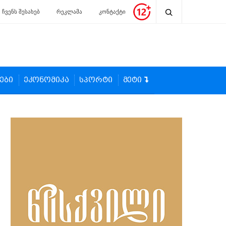
ჩვენს შესახებ
რეკლამა
კონტაქტი
ები
ეკონომიკა
სპორტი
მეტი