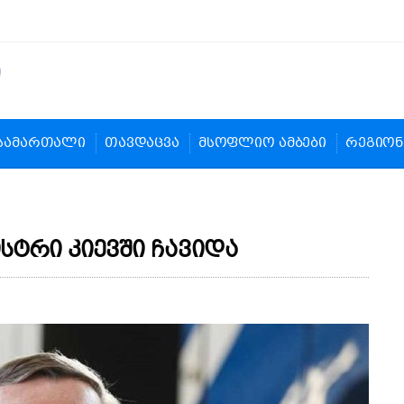
სამართალი
თავდაცვა
მსოფლიო ამბები
რეგიონ
სტრი კიევში ჩავიდა