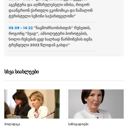
აგენტურა და აღმსრულებელი იმისა, როგორ
დაანგრიონ ქართული ეკონომიკა და ჩაშალონ
ტურისტული სეზონი საქართველოში”
“ნაცმოძრაობისთვის” რუსეთის,
06.08 - 14:22
როგორც “ბუად”, აბსოლუტური ბოროტების,
ხოლო რუსების ცუდ ხალხად წარმოჩენის თემა
ტრენდული 2022 წლიდან გახდა”
თბილისის მერია – გლდანის
06.08 - 13:59
რაიონში მიმდინარე წელს ბმა-ს პროგრამით
24 სახურავი რეაბილიტირდა
სხვა სიახლეები
ქუთაისში მესამე ქვეითი
06.08 - 13:50
ბრიგადის დაარსების დღე აღნიშნეს
“აგენტოკრატიის ერთ-ერთი
06.08 - 13:47
აქტორის, ლორა თორნტონის განცხადება არის
იმ გეგმის ნაწილი, როცა უსამშობლოებმა უნდა
დააზიანონ საქართველოს იმიჯი”
პოლიტიკა
საზოგადოება
“დიდი იმედი მაქვს,
06.08 - 13:22