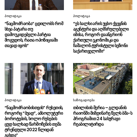
სუს-ის ანტიკორუფციულმა
06.08 - 12:43
სააგენტომ კომერციული მოსყიდვისა და
პოლიტიკა
პოლიტიკა
ყალბი ოფიციალური დოკუმენტის დამზადების
“ნაცმოძრაობა“ ცდილობს რომ
“ეს ხალხი არის უცხო ქვეყნის
ფაქტზე საქართველოს 3 მოქალაქე დააკავა
სხვა პატარა თუ
აგენტურა და აღმსრულებელი
დამოუკიდებელი პარტია
იმისა, როგორ დაანგრიონ
მოგუდოს, რათა ოპოზიციაში
ქართული ეკონომიკა და
რუსეთის შეიარაღებულმა
06.08 - 12:37
თავად იყოს”
ჩაშალონ ტურისტული სეზონი
ძალებმა დრონებით იერიში მიიტანეს
საქართველოში”
ხარკოვის ოლქზე, არის მსხვერპლი
ლაშა აბაშიძე​ – თბილისი-
06.08 - 12:32
ბათუმის და ბათუმი-თბილისის სარკინიგზო
ხაზზე მგზავრობის დრო ოთხ საათამდე
შემცირდა
“მოლდოვის ხელისუფლებას
06.08 - 12:30
პოლიტიკა
საზოგადოება
აქვს უფლება მკაცრად აღკვეთოს სიძულვილის
“ნაცმოძრაობისთვის” რუსეთის,
თბილისის მერია – გლდანის
ენა ინტერნეტში, საქართველოს
როგორც “ბუად”, აბსოლუტური
რაიონში მიმდინარე წელს ბმა-ს
ხელისუფლებას ამის უფლება თურმე არ უნდა
ბოროტების, ხოლო რუსების
პროგრამით 24 სახურავი
ჰქონდეს”
ცუდ ხალხად წარმოჩენის თემა
რეაბილიტირდა
ტრენდული 2022 წლიდან
დონალდ ტრამპი – აშშ-ს აქვს
06.08 - 12:25
გახდა”