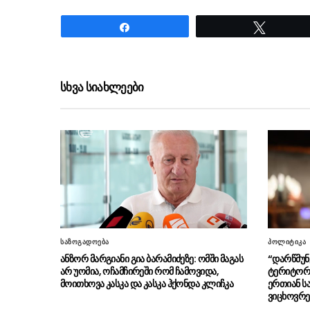
Share
Tweet
ნანახია: 29 ჯერ
სხვა სიახლეები
საზოგადოება
პოლიტიკა
ანზორ მარგიანი გია ბარამიძეზე: ომში მაგას
“დარწმუნ
არ უომია, ოჩამჩირეში რომ ჩამოვიდა,
ტერიტორ
მოითხოვა კასკა და კასკა ჰქონდა კლიჩკა
ერთიან ს
ვიცხოვრე