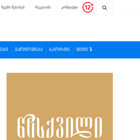
ჩვენს შესახებ
რეკლამა
კონტაქტი
ები
ეკონომიკა
სპორტი
მეტი