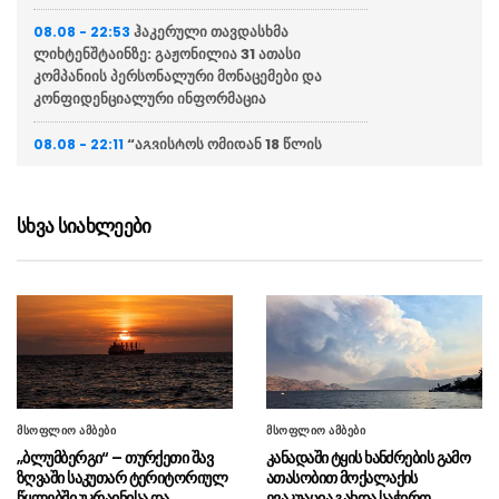
ჰაკერული თავდასხმა
08.08 - 22:53
ლიხტენშტაინზე: გაჟონილია 31 ათასი
კომპანიის პერსონალური მონაცემები და
კონფიდენციალური ინფორმაცია
“აგვისტოს ომიდან 18 წლის
08.08 - 22:11
თავზე, სეპარატისტებიდან ოფიციალურად
მხარდაჭერილი ოპოზიცია გვყავს”
სხვა სიახლეები
“ტყვეთა გაცვლის პროცესში გია
08.08 - 22:09
ბარამიძის ჩართულობა იყო ფორმალური,
ამიტომ მას არ შეეძლო სცოდნოდა ის რაც
განაცხადა”
საქართველოში 9-11 აგვისტოს
08.08 - 21:38
მოსალოდნელია დროგამოშვებით წვიმა,
ზოგან ძლიერი
მსოფლიო ამბები
მსოფლიო ამბები
ალექსანდრ ვუჩიჩი – ევროპაში
08.08 - 21:16
„ბლუმბერგი“ – თურქეთი შავ
კანადაში ტყის ხანძრების გამო
ყველას არ სურს უკრაინისა და დასავლეთ
ზღვაში საკუთარ ტერიტორიულ
ათასობით მოქალაქის
ბალკანეთის ქვეყნების ევროინტეგრაცია
წყლებში უკრაინისა და
ევაკუაცია გახდა საჭირო,