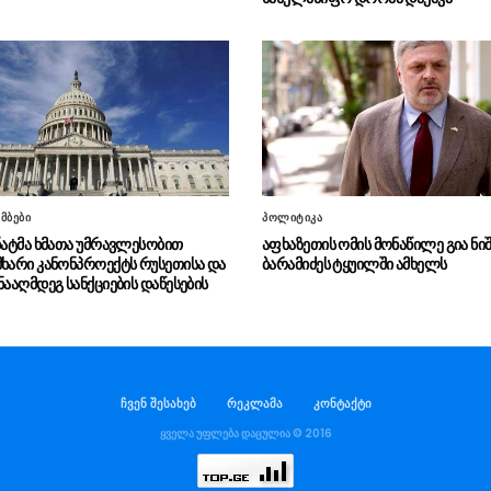
მბები
პოლიტიკა
ენატმა ხმათა უმრავლესობით
აფხაზეთის ომის მონაწილე გია ნიშ
მხარი კანონპროექტს რუსეთისა და
ბარამიძეს ტყუილში ამხელს
ნააღმდეგ სანქციების დაწესების
ჩვენ შესახებ
რეკლამა
კონტაქტი
ყველა უფლება დაცულია © 2016