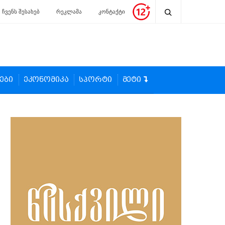
ჩვენს შესახებ
რეკლამა
კონტაქტი
ები
ეკონომიკა
სპორტი
მეტი