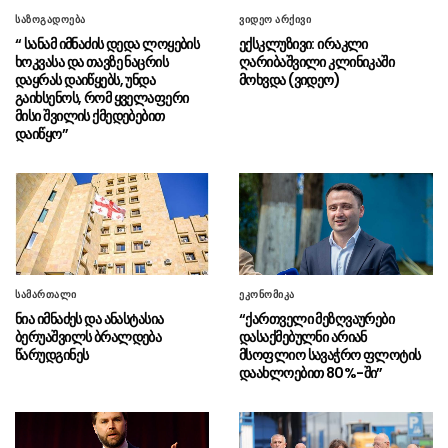
ვადებში ბოლომდე იქნება მიყვანილი
საზოგადოება
ვიდეო არქივი
უმაღლესი განათლების რეფორმა
“ სანამ იმნაძის დედა ლოყების
ექსკლუზივი: ირაკლი
ხოკვასა და თავზე ნაცრის
ღარიბაშვილი კლინიკაში
“ვინც უპირისპირდება
06.08 - 16:22
დაყრას დაიწყებს, უნდა
მოხვდა (ვიდეო)
საქართველოს ეროვნულ ინტერესებს, მათ
გაიხსენოს, რომ ყველაფერი
მიაკითხავს სამართალი”
მისი შვილის ქმედებებით
დაიწყო”
ირაკლი კობახიძე გიორგი
06.08 - 16:19
ბარამიძის განცხადებაზე – ეს არის ყოვლად
სამარცხვინო, მოღალატეობრივი განცხადება
არქეოლოგებმა ჩეხეთში 6 000
06.08 - 16:17
წელზე მეტი ხნის სამარხი აღმოაჩინეს
“ბათუმის საზღვაო აკადემიაში
06.08 - 16:10
სამართალი
ეკონომიკა
იქმნება ძალიან მნიშვნელოვანი რესურსი
ნია იმნაძეს და ანასტასია
“ქართველი მეზღვაურები
ეკონომიკური თვალსაზრისით”
ბერუაშვილს ბრალდება
დასაქმებულნი არიან
წარუდგინეს
მსოფლიო სავაჭრო ფლოტის
დაახლოებით 80%-ში”
“ეს არის საბოტაჟი საკუთარი
06.08 - 16:09
ქვეყნის და ეროვნული ინტერესების
წინააღმდეგ”