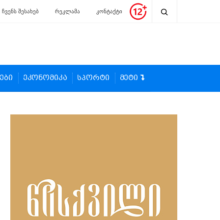
ჩვენს შესახებ
რეკლამა
კონტაქტი
ები
ეკონომიკა
სპორტი
მეტი