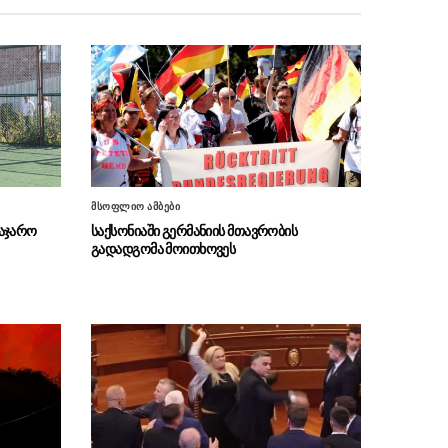
ბათუმში მუსიკალური ფესტივალი
09.08 - 11:16
„ჰიტერატურა“ ჩატარდა
“აშშ-ის სახაზინო
09.08 - 11:04
დეპარტამენტის უცხოური აქტივების
კონტროლის ოფისის მიერ სანქცირებული პირი
არ წარმოადგენს საქართველოს ეროვნული
ბანკის რეგულირებულ სუბიექტს”
პოლიციამ თბილისში ჯგუფურად
09.08 - 10:51
მსოფლიო ამბები
ჩადენილი ძალადობის ბრალდებით 3 პირი
საჯარო
საქსონიაში გერმანიის მთავრობის
დააკავა (ვიდეო)
გადადგომა მოითხოვეს
იმერეთის პოლიციამ ქუთაისში
09.08 - 10:49
მომხდარი ყაჩაღობის ფაქტი გახსნა –
დაკავებულია ერთი პირი (ვიდეო)
სამართალდამცველებმა
09.08 - 10:46
თბილისსა და რეგიონებში უკანონო
ცეცხლსასროლი იარაღები და საბრძოლო
მასალა ამოიღეს (ვიდეო)