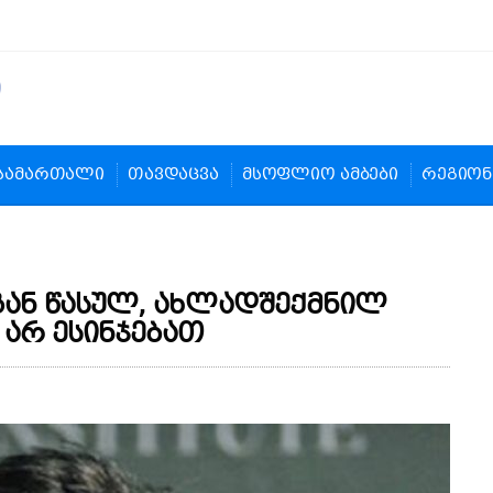
სამართალი
თავდაცვა
მსოფლიო ამბები
რეგიონ
ნგან წასულ, ახლადშექმნილ
არ ესინჯებათ