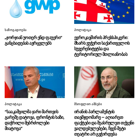
პაკისტანმა თავდაცვის შეთანხმებას მოაწერეს
ხელი
ისლანდიამ ბრიუსელს მოუწოდა,
07.08 - 16:08
არ ჩაერიოს ევროკავშირში გაწევრიანების
საზოგადოება
პოლიტიკა
შესახებ დაგეგმილ რეფერენდუმში
„ჯორჯიან უოთერ ენდ ფაუერი“
ევროკავშირის პრესსპიკერი:
განცხადებას ავრცელებს
მხარს ვუჭერთ საქართველოს
საფრანგეთში ტყის ხანძრებთან
07.08 - 15:47
სუვერენიტეტსა და
საბრძოლველად უკრაინელი მაშველებიც
ტერიტორიულ მთლიანობას
ჩავიდნენ
თურქეთის სამხედრო-საჰაერო
07.08 - 15:32
ძალებმა ესტონეთში ნატო-ს საჰაერო
თავდაცვის განახლებული მისია გადაიბარეს
ბოლნისში პესტიციდების
07.08 - 15:27
არალეგალურ სარეალიზაციო ობიექტს
პოლიტიკა
მსოფლიო ამბები
საქმიანობა შეუჩერდა
“სააკაშვილმა ჯარი მართვის
ირანის პარლამენტის
გარეშე დატოვა, ფრონტის ხაზი,
თავმჯდომარე – აღიარეთ
“ის რიტორიკა რასაც ისინი
07.08 - 15:19
დაჭრილი მებრძოლები
ფაქტები და შეასრულეთ თქვენი
რუსეთის წინააღმდეგ აწარმოებენ, ნაბიჯები
მიატოვა”
ვალდებულებები, ჩვენ მეტი
რასაც დღეს დგამენ სწორედ ქვეყნის
თეატრი არ გვჭირდება
ფარგლებს გარედან არის ნაკარნახევი”