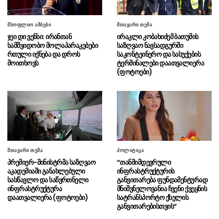
არქეოლოგებმა ჩეხეთში 6 000
06.08 - 16:17
მსოფლიო ამბები
მთავარი თემა
წელზე მეტი ხნის სამარხი აღმოაჩინეს
ჯეი დი ვენსი: ირანთან
ირაკლი კობახიძემ ბათუმის
სამშვიდობო მოლაპარაკებები
საზღვაო ნავსადგურში
“ბათუმის საზღვაო აკადემიაში
06.08 - 16:10
რთული იქნება და დროს
საკონტეინერო და სასუქების
იქმნება ძალიან მნიშვნელოვანი რესურსი
მოითხოვს
ტერმინალები დაათვალიერა
ეკონომიკური თვალსაზრისით”
(ფოტოები)
“ეს არის საბოტაჟი საკუთარი
06.08 - 16:09
ქვეყნის და ეროვნული ინტერესების
წინააღმდეგ”
“დღეს ვიმგზავრეთ
06.08 - 15:58
მატარებლით, რომელიც ახალი სიჩქარით
მოძრაობს, მანამდე მგზავრობის დრო იყო 5,5
მთავარი თემა
პოლიტიკა
საათი და ახლა არის 4 საათამდე
პრემიერ-მინისტრმა საზღვაო
“თანმიმდევრული
შემცირებული”
აკადემიაში განახლებული
ინფრასტრუქტურის
სასწავლო და საწვრთნელი
განვითარება ფუნდამენტურად
გიგა ავალიანის საქმეზე
06.08 - 15:56
ინფრასტრუქტურა
მნიშვნელოვანია ჩვენი ქვეყნის
დაკავებული ნია იმნაძე საავადმყოფოდან
დაათვალიერა (ფოტოები)
სატრანსპორტო ქსელის
ზაჰესის დროებითი მოთავსების იზოლატორში
განვითარებისთვის“
გადაიყვანეს