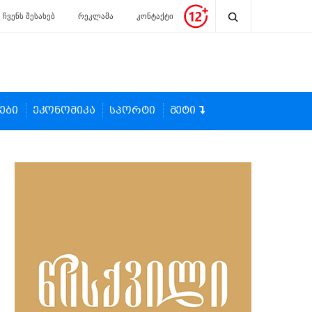
ჩვენს შესახებ
რეკლამა
კონტაქტი
ები
ეკონომიკა
სპორტი
მეტი