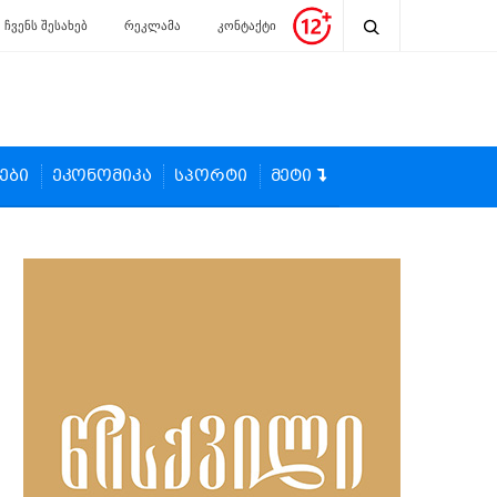
ჩვენს შესახებ
რეკლამა
კონტაქტი
ები
ეკონომიკა
სპორტი
მეტი