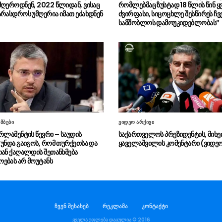
მღეროდნენ, 2022 წლიდან, ვისაც
რომლებმაც ზუსტად 18 წლის წინ 
არასდროს უმღერია იმათ ეძახდნენ
ძვირფასი, სიცოცხლე შესწირეს ჩვ
სამშობლოს დამოუკიდებლობას”
მბები
ვიდეო არქივი
არლამენტის წევრი – საუდის
საქართველოს პრეზიდენტის, მიხ
 უნდა გაიგოს, რომ თურქეთსა და
ყაველაშვილის კომენტარი (ვიდე
თან ქაღალდის შეთანხმება
ებას არ მოუტანს
ჩვენ შესახებ
რეკლამა
კონტაქტი
ყველა უფლება დაცულია © 2016