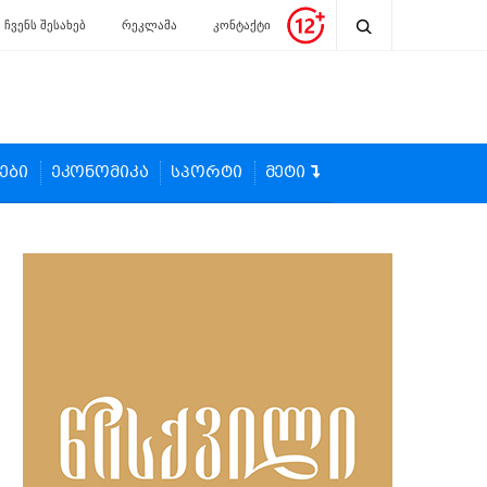
ჩვენს შესახებ
რეკლამა
კონტაქტი
ები
ეკონომიკა
სპორტი
მეტი