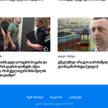
ბა
ვიდეო არქივი
მნაძის დედა ლოყების ხოკვასა და
ექსკლუზივი: ირაკლი ღარიბაშვი
რის დაყრას დაიწყებს, უნდა
კლინიკაში მოხვდა (ვიდეო)
ს, რომ ყველაფერი მისი შვილის
ით დაიწყო”
ჩვენ შესახებ
რეკლამა
კონტაქტი
ყველა უფლება დაცულია © 2016