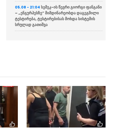
სემეკ-ის წევრი გიორგი ფანგანი
05.08 - 21:04
– „ენგურჰესზე“ მიმდინარეობდა დაგეგმილი
ტესტირება, ტესტირებისას მოხდა სისტემის
სრულად გათიშვა
“მწუხარებას გამოვთქვამ
05.08 - 20:36
სამცხე-ჯავახეთის მხარეში სახელმწიფო
რწმუნებულის, ზაალ გელაშვილის
გარდაცვალების გამო”
საქართველოს უმეტეს ნაწილს
05.08 - 20:31
ელექტროენერგია არ მიეწოდება
“შენი თანამოქალაქის
05.08 - 20:04
გაჭირვება თუ უფრო ნაკლებ უბედურებად
მიგაჩნია, ვიდრე უკრაინელის, მაშინ მორალსა
და ზნეობაზე არ უნდა ილაპარაკო”
NBC News: პენტაგონი აშშ-ის
05.08 - 19:52
ახალ ბირთვულ სტრატეგიას ამზადებს