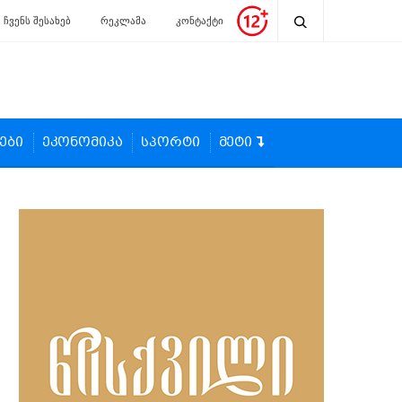
ჩვენს შესახებ
რეკლამა
კონტაქტი
ები
ეკონომიკა
სპორტი
მეტი