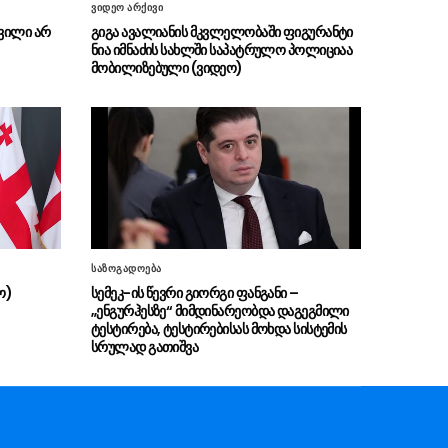
ფინანსთა მინისტრი ლაშა
05.08 - 19:50
ვიდეო არქივი
ხუციშვილი მარკ კლეიტონს და გარეთ უორდს
ვილი არ
გიგა ავალიანის მკვლელობაში ფიგურანტი
შეხვდა
ნია იმნაძის სახლში საპატრულო პოლიციაა
მობილიზებული (ვიდეო)
პროკურატურამ ბაგა-ბაღებში,
05.08 - 19:47
საქონლის ხორცის ნაცვლად, ცხენის ხორცის
შეტანის ფაქტებზე ორ მოქალაქეს ბრალდება
წარუდგინა
მამაკაცი რომელიც ურეკის
05.08 - 18:42
სანაპიროსთან, ზღვაში მყოფ მოქალაქეებს
საფრთხეს უქმნიდა, ადმინისტრაციული წესით
დააკავეს და დააჯარიმეს
საზოგადოება
პრემიერ-მინისტრი სამძიმრის
05.08 - 18:39
ო)
სემეკ-ის წევრი გიორგი ფანგანი –
წერილს აქვეყნებს
„ენგურჰესზე“ მიმდინარეობდა დაგეგმილი
ტესტირება, ტესტირებისას მოხდა სისტემის
„ნაციონალური მოძრაობის”
05.08 - 17:51
სრულად გათიშვა
ყრილობა მიმდინარეობს – ყრილობაზე
მიხეილ სააკაშვილის აუდიო და წერილობითი
მიმართვები მოისმინეს
POLITICO: უკრაინა იტალიის
05.08 - 17:19