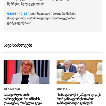
შერჩება, სულ ტყუილად”
“დიფ სთეითის“ მთავარი მიზანი
06.08 - 10:29
მსოფლიოში კორპორაციული მმართველობის
დამკვიდრებაა”
“უკრაინაში ომის დაწყების
06.08 - 10:27
შემდეგ სრულიად საპირისპირო სურათს
ვხედავთ: რუსეთი ცივილიზებული
სხვა სიახლეები
საზოგადოებისგან ფაქტობრივად სრულადაა
მოკვეთილი”
ქართველიშვილი სუს-ის
06.08 - 10:19
განცხადებაზე: თუ ეს გარემოებები
დადასტურდება, საქმე აღარ იქნება უბრალოდ
საყოფაცხოვრებო დეზინფორმაციასთან
ელექტროენერგიის მიწოდება
06.08 - 10:16
საზოგადოება
პოლიტიკა
მთელი ქვეყნის მასშტაბით სრულად
ნანა ჟორჟოლიანი
“საზოგადოება კარგად ხედავს
აღდგენილია
აპროტესტებს ნია იმნაძის
რომ განსაკუთრებით არის
დაკავებას, რომელიც გიგა
გამძაფრებული გარედან
The Times: ტრამპის
06.08 - 10:14