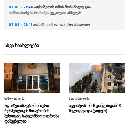
აფხაზეთის ომის მონაწილე გია
07.08 - 21:46
ნიშნიანიძე ბარამიძეს ტყუილში ამხელს
აფხაზეთის დე ფაქტო საგარეო
07.08 - 21:41
საქმეთა სამინისტრო: ბარამიძის დევნას
აშკარად პოლიტიკურად მოტივირებული
ხასიათი აქვს
სხვა სიახლეები
ნია იმნაძის ადვოკატი
07.08 - 21:34
საავადმყოფოში გადაღებულ კადრებს
ასაჯაროებს (ვიდეო)
ეკა კუპატაძე მიმართვას
07.08 - 21:15
ავრცელებს
“ფარულ ჩანაწერში ნია იმნაძე
07.08 - 21:04
საზოგადოება
მთავარი თემა
და მამამისი განიხილავდნენ, როგორ ჩაიდინა
აფხაზეთის ავტონომიური
აგვისტოს ომის დაწყებიდან 18
ალექსანდრე გაბაშვილმა დანაშაული”
რესპუბლიკის მთავრობის
წელი გავიდა (ვიდეო)
შენობაზე, სახელმწიფო დროშა
“საფრანგეთი არ დაუშვებს
07.08 - 20:20
დაშვებულია
უცხოური ჩარევის არცერთ მცდელობას