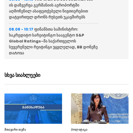
ის დაზვერვა გერმანიის აეროპორტში
აღმოჩენილ ასაფეთქებელი ნივთიერებით
დატვირთულ დრონს რუსეთს უკავშირებს
ფინანსთა სამინისტრო:
08.08 - 10:17
საკრედიტო სარეიტინგო სააგენტო S&P
Global Ratings-მა საქართველოს
სუვერენული რეიტინგი უცვლელად, BB დონეზე
დატოვა
2008 წლის აგვისტოს ომის მე-18
08.08 - 10:13
წლისთავთან დაკავშირებით, საქართველოს
სხვა სიახლეები
თავდაცვის სამინისტროში და სამხედრო
ბაზებზე სახელმწიფო დროშები დაეშვა
საპატრიარქო: დღეს
08.08 - 10:10
საქართველოს მართლმადიდებელი ეკლესიის
მოქმედ ტაძრებში აღევლინება საღმრთო
ლიტურგია და პანაშვიდები ომში დაღუპულთა
სულების საოხად
მთავარი თემა
პოლიტიკა
აფხაზეთის ავტონომიური
08.08 - 00:38