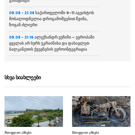
განაცხადა”
საქართველოში 9-11 აგვისტოს
08.08 - 21:38
მოსალოდნელია დროგამოშვებით წვიმა,
ზოგან ძლიერი
ალექსანდრ ვუჩიჩი – ევროპაში
08.08 - 21:16
ყველას არ სურს უკრაინისა და დასავლეთ
ბალკანეთის ქვეყნების ევროინტეგრაცია
ვოლოდიმირ ზელენსკი
08.08 - 20:43
აცხადებს რომ აშშ უკრაინას ყოველთვიურად
მიაწვდის „პეტრიოტის“ სისტემისთვის
სხვა სიახლეები
რაკეტებს, თუმცა მათი რაოდენობა
არასაკმარისია
ბულგარეთში აცხადებენ რომ
08.08 - 20:12
ქვეყანაში რუმინეთის საჰაერო სივრციდან
დრონი შეფრინდა და აფეთქდა, უპილოტო
საფრენი აპარატის წარმომავლობა
გაურკვეველია
მსოფლიო ამბები
მსოფლიო ამბები
სასაზღვრო პოლიციის უფროსის
08.08 - 20:07