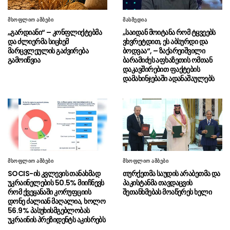
ნია იმნაძეს და ანასტასია ბერუაშვილს”
მსოფლიო ამბები
მასმედია
“არა მხოლოდ მკაცრი,
07.08 - 15:13
„გარდიანი“ – კონფლიქტებმა
„საიდან მოიტანა რომ ტყვეებს
საქართველო იცავდა ჩვენი ქვეყნის ღირსებას
და ძლიერმა სიცხემ
ვხვრეტდით, ეს აბსურდი და
და ტერიტორიულ მთლიანობას ყველა
მარცვლეულის გაძვირება
ბოდვაა“, – ზაქარეიშვილი
ასპარეზზე”
გამოიწვია
ბარამიძეს აფხაზეთის ომთან
დაკავშირებით ფაქტების
დამახინჯებაში ადანაშაულებს
“ნაციონალური მოძრაობიდან“
07.08 - 15:10
გვახსოვს გვარები, რომელთაც ბილეთები
ჰქონდათ ნაყიდი, ზოგი საბაჟოებზე
გადადიოდა”
“მე არასდროს მახსოვს, მე
07.08 - 15:07
პირადად ან ჩემს ირგვლივ რბილი
განცხადებებით რომ გამოირჩეოდა ვინმე
მსოფლიო ამბები
მსოფლიო ამბები
რუსეთის მიმართ”
SOCIS-ის კვლევის თანახმად
თურქეთმა საუდის არაბეთმა და
უკრაინელების 50.5% მიიჩნევს
პაკისტანმა თავდაცვის
ნიკოლ ფაშინიანი –
07.08 - 14:49
რომ ქვეყანაში კორუფციის
შეთანხმებას მოაწერეს ხელი
ევროკავშირს სომხეთზე გავლენის არანაირი
დონე ძალიან მაღალია, ხოლო
ბერკეტი არ აქვს
56.9% პასუხისმგებლობას
უკრაინის პრეზიდენტს აკისრებს
პირველი კლასის
07.08 - 14:37