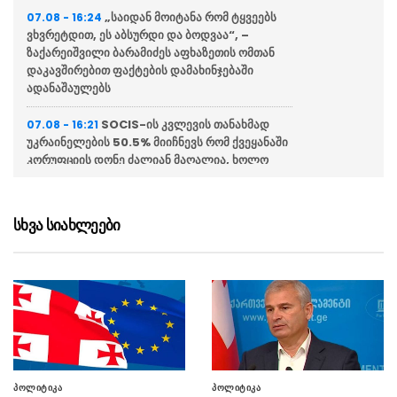
„საიდან მოიტანა რომ ტყვეებს
07.08 - 16:24
ვხვრეტდით, ეს აბსურდი და ბოდვაა“, –
ზაქარეიშვილი ბარამიძეს აფხაზეთის ომთან
დაკავშირებით ფაქტების დამახინჯებაში
ადანაშაულებს
SOCIS-ის კვლევის თანახმად
07.08 - 16:21
უკრაინელების 50.5% მიიჩნევს რომ ქვეყანაში
კორუფციის დონე ძალიან მაღალია, ხოლო
56.9% პასუხისმგებლობას უკრაინის
პრეზიდენტს აკისრებს
სხვა სიახლეები
თურქეთმა საუდის არაბეთმა და
07.08 - 16:15
პაკისტანმა თავდაცვის შეთანხმებას მოაწერეს
ხელი
ისლანდიამ ბრიუსელს მოუწოდა,
07.08 - 16:08
არ ჩაერიოს ევროკავშირში გაწევრიანების
შესახებ დაგეგმილ რეფერენდუმში
საფრანგეთში ტყის ხანძრებთან
07.08 - 15:47
პოლიტიკა
პოლიტიკა
საბრძოლველად უკრაინელი მაშველებიც