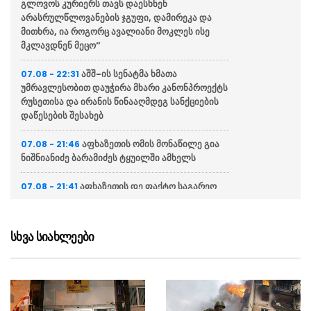
გლოვოს კურიერს თავს დაესხნენ
არასრულწლოვანების ჯგუფი, დამირეკა და
მითხრა, ია როგორც ავალიანი მოკლეს ისე
მკლავდნენ მეცო”
აშშ-ის სენატმა ხმათა
07.08 - 22:31
უმრავლესობით დაუჭირა მხარი კანონპროექტს
რუსეთისა და ირანის წინააღმდეგ სანქციების
დაწესების შესახებ
აფხაზეთის ომის მონაწილე გია
07.08 - 21:46
ნიშნიანიძე ბარამიძეს ტყუილში ამხელს
აფხაზეთის დე ფაქტო საგარეო
07.08 - 21:41
საქმეთა სამინისტრო: ბარამიძის დევნას
აშკარად პოლიტიკურად მოტივირებული
ხასიათი აქვს
სხვა სიახლეები
ნია იმნაძის ადვოკატი
07.08 - 21:34
საავადმყოფოში გადაღებულ კადრებს
ასაჯაროებს (ვიდეო)