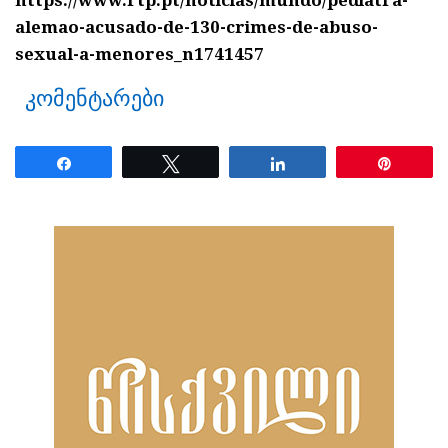
https://www.rtp.pt/noticias/mundo/pediatra-
alemao-acusado-de-130-crimes-de-abuso-
sexual-a-menores_n1741457
კომენტარები
Share
Tweet
Share
Pin
ნანახია: 30 ჯერ