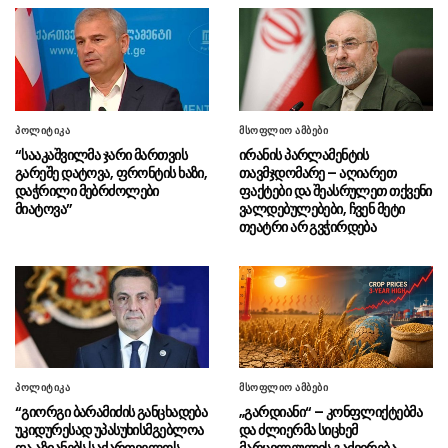
თურქეთის სამხედრო-საჰაერო
07.08 - 15:32
ძალებმა ესტონეთში ნატო-ს საჰაერო
თავდაცვის განახლებული მისია გადაიბარეს
ბოლნისში პესტიციდების
07.08 - 15:27
არალეგალურ სარეალიზაციო ობიექტს
პოლიტიკა
მსოფლიო ამბები
საქმიანობა შეუჩერდა
“სააკაშვილმა ჯარი მართვის
ირანის პარლამენტის
გარეშე დატოვა, ფრონტის ხაზი,
თავმჯდომარე – აღიარეთ
“ის რიტორიკა რასაც ისინი
07.08 - 15:19
დაჭრილი მებრძოლები
ფაქტები და შეასრულეთ თქვენი
რუსეთის წინააღმდეგ აწარმოებენ, ნაბიჯები
მიატოვა”
ვალდებულებები, ჩვენ მეტი
რასაც დღეს დგამენ სწორედ ქვეყნის
თეატრი არ გვჭირდება
ფარგლებს გარედან არის ნაკარნახევი”
მებაჟე ოფიცრებმა დიდი
07.08 - 15:16
ოდენობით არადეკლარირებული ოქროს
საიუველირო ნაკეთობების შემოტანის ფაქტები
აღკვეთეს
“ვფიქრობ მოსამართლე
07.08 - 15:15
პოლიტიკა
მსოფლიო ამბები
დატოვებს პატიმრობაში ორივე ბრალდებულს,
“გიორგი ბარამიძის განცხადება
„გარდიანი“ – კონფლიქტებმა
ნია იმნაძეს და ანასტასია ბერუაშვილს”
უკიდურესად უპასუხისმგებლოა
და ძლიერმა სიცხემ
და აზიანებს საქართველოს
მარცვლეულის გაძვირება