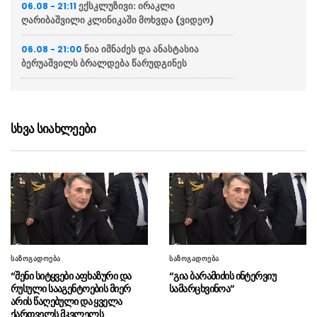
ექსკლუზივი: ირაკლი
06.08 - 21:11
ღარიბაშვილი კლინიკაში მოხვდა (ვიდეო)
ნია იმნაძეს და ანასტასია
06.08 - 21:00
ბერუაშვილს ბრალდება წარუდგინეს
“ქართველი მეზღვაურები
06.08 - 20:16
დასაქმებულნი არიან მსოფლიო სავაჭრო
ფლოტის დაახლოებით 80%-ში”
სხვა სიახლეები
ჯეი დი ვენსი: ირანთან
06.08 - 18:59
სამშვიდობო მოლაპარაკებები რთული იქნება
და დროს მოითხოვს
ირაკლი კობახიძემ ბათუმის
06.08 - 18:23
საზღვაო ნავსადგურში საკონტეინერო და
სასუქების ტერმინალები დაათვალიერა
(ფოტოები)
საზოგადოება
საზოგადოება
“შენი სიტყვები აფხაზური და
“გია ბარამიძის ინტერვიუ
პრემიერ-მინისტრმა საზღვაო
06.08 - 18:11
რუსული სააგენტოების მიერ
სამარცხვინოა”
აკადემიაში განახლებული სასწავლო და
არის წაღებული და ყველა
საწვრთნელი ინფრასტრუქტურა დაათვალიერა
ქართველს მკვლელს