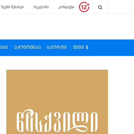
ჩვენს შესახებ
რეკლამა
კონტაქტი
ები
ეკონომიკა
სპორტი
მეტი