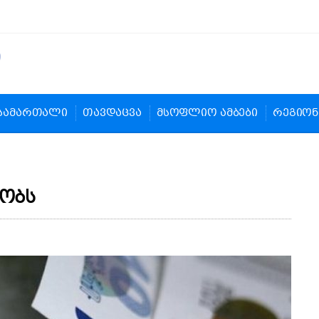
სამართალი
თავდაცვა
მსოფლიო ამბები
რეგიონ
ძობს