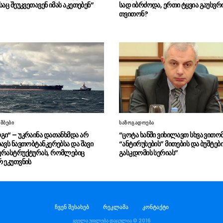
საც შეუკვეთავენ იმას აკეთებენ”
სად იბრძოდა, ერთი ტყვია გაუსვრ
თვითონ?
მბები
საზოგადოება
გი“ – უკრაინა დათანხმდა არ
“ცოტა ხანში ვიხილავთ სხვა ვითო
ავს ნავთობტანკერებსა და შავი
“ანტირუსების” მითების და ბუშტებ
ფრასტრუქტურას, რომლებიც
გასკდომის სერიას”
რ ეკუთვნის
ჩვენ შესახებ
რეკლამა
კონტაქტი
ყველა უფლება დაცულია © 2016