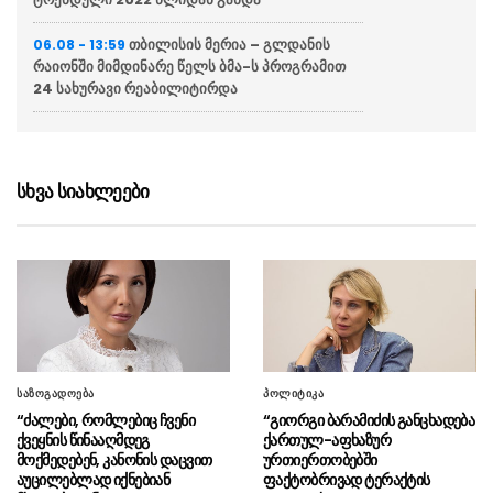
თბილისის მერია – გლდანის
06.08 - 13:59
რაიონში მიმდინარე წელს ბმა-ს პროგრამით
24 სახურავი რეაბილიტირდა
ქუთაისში მესამე ქვეითი
06.08 - 13:50
ბრიგადის დაარსების დღე აღნიშნეს
სხვა სიახლეები
“აგენტოკრატიის ერთ-ერთი
06.08 - 13:47
აქტორის, ლორა თორნტონის განცხადება არის
იმ გეგმის ნაწილი, როცა უსამშობლოებმა უნდა
დააზიანონ საქართველოს იმიჯი”
“დიდი იმედი მაქვს,
06.08 - 13:22
გათითოკაცებული თუ გათითოქალებული
„ნაციონალური მოძრაობის“ გედის ბოლო
სიმღერას ვხედავთ”
საზოგადოება
პოლიტიკა
“ძალები, რომლებიც ჩვენი
“გიორგი ბარამიძის განცხადება
უკრაინული მედია:
06.08 - 13:00
ქვეყნის წინააღმდეგ
ქართულ-აფხაზურ
ევროკავშირმა სამხედრო ასაკის მქონე
მოქმედებენ, კანონის დაცვით
ურთიერთობებში
უკრაინის მოქალაქეებისთვის თავშესაფრის
აუცილებლად იქნებიან
ფაქტობრივად ტერაქტის
გაცემა შეაჩერა