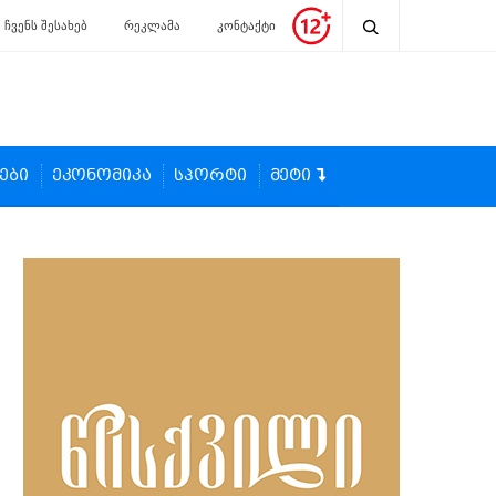
ჩვენს შესახებ
რეკლამა
კონტაქტი
ები
ეკონომიკა
სპორტი
მეტი