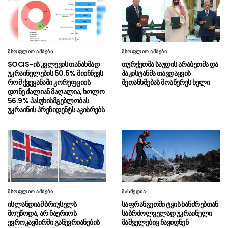
“ნაციონალური მოძრაობიდან“
07.08 - 15:10
გვახსოვს გვარები, რომელთაც ბილეთები
ჰქონდათ ნაყიდი, ზოგი საბაჟოებზე
გადადიოდა”
მსოფლიო ამბები
მსოფლიო ამბები
“მე არასდროს მახსოვს, მე
07.08 - 15:07
SOCIS-ის კვლევის თანახმად
თურქეთმა საუდის არაბეთმა და
პირადად ან ჩემს ირგვლივ რბილი
უკრაინელების 50.5% მიიჩნევს
პაკისტანმა თავდაცვის
განცხადებებით რომ გამოირჩეოდა ვინმე
რომ ქვეყანაში კორუფციის
შეთანხმებას მოაწერეს ხელი
დონე ძალიან მაღალია, ხოლო
რუსეთის მიმართ”
56.9% პასუხისმგებლობას
უკრაინის პრეზიდენტს აკისრებს
ნიკოლ ფაშინიანი –
07.08 - 14:49
ევროკავშირს სომხეთზე გავლენის არანაირი
ბერკეტი არ აქვს
პირველი კლასის
07.08 - 14:37
მოსწავლეებისთვის სასკოლო ფორმების
რეალიზაცია 1–14 სექტემბრის პერიოდში
განხორციელდება
მსოფლიო ამბები
მასმედია
ისლანდიამ ბრიუსელს
საფრანგეთში ტყის ხანძრებთან
“ლუზერი სააკაშვილი კიდევ
07.08 - 14:29
მოუწოდა, არ ჩაერიოს
საბრძოლველად უკრაინელი
ბედავს და 2008 წლის ომზე ხმას იღებს,
ევროკავშირში გაწევრიანების
მაშველებიც ჩავიდნენ
რუსების ინტერესებს ატარებდა, სტრატეგიული