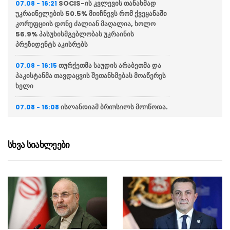
SOCIS-ის კვლევის თანახმად
07.08 - 16:21
უკრაინელების 50.5% მიიჩნევს რომ ქვეყანაში
კორუფციის დონე ძალიან მაღალია, ხოლო
56.9% პასუხისმგებლობას უკრაინის
პრეზიდენტს აკისრებს
თურქეთმა საუდის არაბეთმა და
07.08 - 16:15
პაკისტანმა თავდაცვის შეთანხმებას მოაწერეს
ხელი
ისლანდიამ ბრიუსელს მოუწოდა,
07.08 - 16:08
არ ჩაერიოს ევროკავშირში გაწევრიანების
შესახებ დაგეგმილ რეფერენდუმში
სხვა სიახლეები
საფრანგეთში ტყის ხანძრებთან
07.08 - 15:47
საბრძოლველად უკრაინელი მაშველებიც
ჩავიდნენ
თურქეთის სამხედრო-საჰაერო
07.08 - 15:32
ძალებმა ესტონეთში ნატო-ს საჰაერო
თავდაცვის განახლებული მისია გადაიბარეს