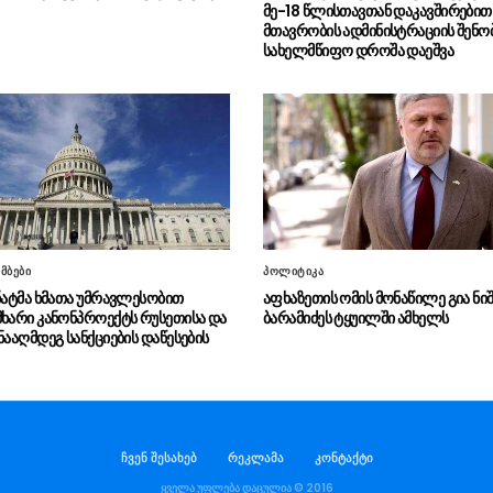
მე-18 წლისთავთან დაკავშირებით
მთავრობის ადმინისტრაციის შენო
სახელმწიფო დროშა დაეშვა
მბები
პოლიტიკა
ენატმა ხმათა უმრავლესობით
აფხაზეთის ომის მონაწილე გია ნიშ
მხარი კანონპროექტს რუსეთისა და
ბარამიძეს ტყუილში ამხელს
ნააღმდეგ სანქციების დაწესების
ჩვენ შესახებ
რეკლამა
კონტაქტი
ყველა უფლება დაცულია © 2016