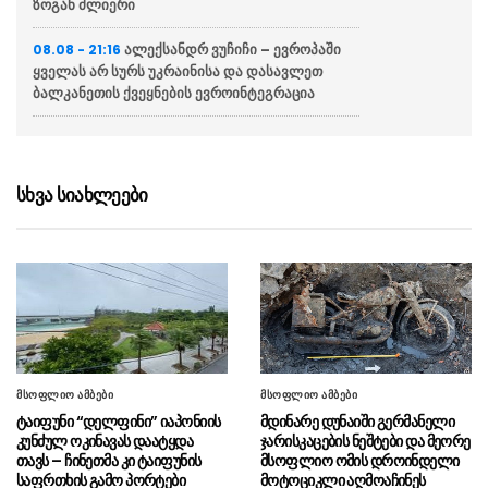
ზოგან ძლიერი
ალექსანდრ ვუჩიჩი – ევროპაში
08.08 - 21:16
ყველას არ სურს უკრაინისა და დასავლეთ
ბალკანეთის ქვეყნების ევროინტეგრაცია
ვოლოდიმირ ზელენსკი
08.08 - 20:43
აცხადებს რომ აშშ უკრაინას ყოველთვიურად
მიაწვდის „პეტრიოტის“ სისტემისთვის
სხვა სიახლეები
რაკეტებს, თუმცა მათი რაოდენობა
არასაკმარისია
ბულგარეთში აცხადებენ რომ
08.08 - 20:12
ქვეყანაში რუმინეთის საჰაერო სივრციდან
დრონი შეფრინდა და აფეთქდა, უპილოტო
საფრენი აპარატის წარმომავლობა
გაურკვეველია
მსოფლიო ამბები
მსოფლიო ამბები
სასაზღვრო პოლიციის უფროსის
08.08 - 20:07
ტაიფუნი “დელფინი” იაპონიის
მდინარე დუნაიში გერმანელი
მოადგილემ სანაპირო დაცვის ფოთის ბაზაზე
კუნძულ ოკინავას დაატყდა
ჯარისკაცების ნეშტები და მეორე
2008 წლის აგვისტოს ომში დაღუპული
თავს – ჩინეთმა კი ტაიფუნის
მსოფლიო ომის დროინდელი
მეზღვაურების ხსოვნას პატივი მიაგო
საფრთხის გამო პორტები
მოტოციკლი აღმოაჩინეს