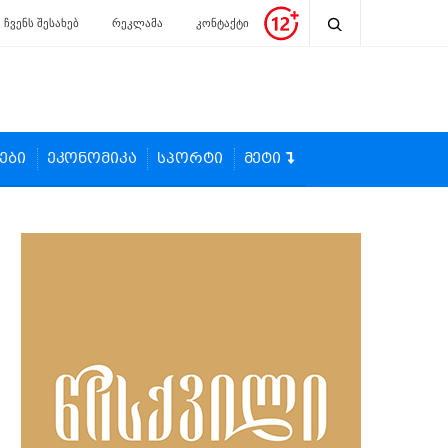
ჩვენს შესახებ
რეკლამა
კონტაქტი
ები
ეკონომიკა
სპორტი
მეტი