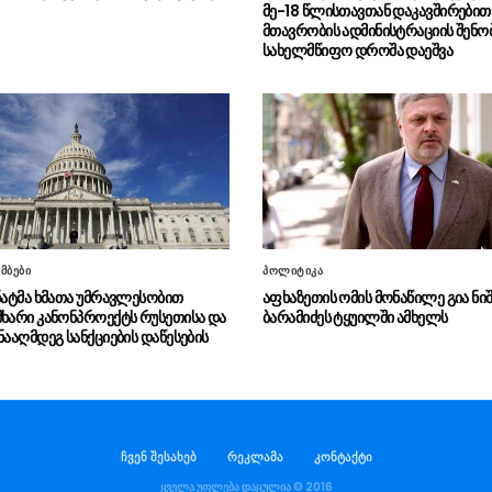
მე-18 წლისთავთან დაკავშირებით
მთავრობის ადმინისტრაციის შენო
სახელმწიფო დროშა დაეშვა
მბები
პოლიტიკა
ენატმა ხმათა უმრავლესობით
აფხაზეთის ომის მონაწილე გია ნიშ
მხარი კანონპროექტს რუსეთისა და
ბარამიძეს ტყუილში ამხელს
ნააღმდეგ სანქციების დაწესების
ჩვენ შესახებ
რეკლამა
კონტაქტი
ყველა უფლება დაცულია © 2016