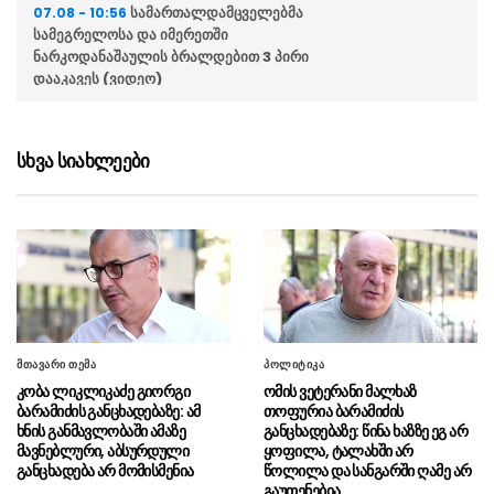
სამართალდამცველებმა
07.08 - 10:56
სამეგრელოსა და იმერეთში
ნარკოდანაშაულის ბრალდებით 3 პირი
დააკავეს (ვიდეო)
პოლიციამ კომპიუტერული
07.08 - 10:54
მონაცემების ხელყოფის ბრალდებით 1 პირი
სხვა სიახლეები
დააკავა (ვიდეო)
აჭარის პოლიციამ თურქეთის
07.08 - 10:50
მიერ ძებნილი 2 პირი დააკავა (ვიდეო)
სახელმწიფო დეპარტამენტი
07.08 - 10:40
გეგმავს, შეამოწმოს იმ უცხოელი
ჟურნალისტების სოციალური ქსელების
ანგარიშები, რომლებიც აშშ-ში სამუშაოდ ვიზას
მთავარი თემა
პოლიტიკა
ითხოვენ
კობა ლიკლიკაძე გიორგი
ომის ვეტერანი მალხაზ
ბარამიძის განცხადებაზე: ამ
თოფურია ბარამიძის
დამასკოს გარეუბანში
07.08 - 10:29
ხნის განმავლობაში ამაზე
განცხადებაზე: წინა ხაზზე ეგ არ
აფეთქების შედეგად ორი ადამიანი დაიღუპა,
მავნებლური, აბსურდული
ყოფილა, ტალახში არ
14 კი დაშავდა
განცხადება არ მომისმენია
წოლილა და სანგარში ღამე არ
გაუთენებია