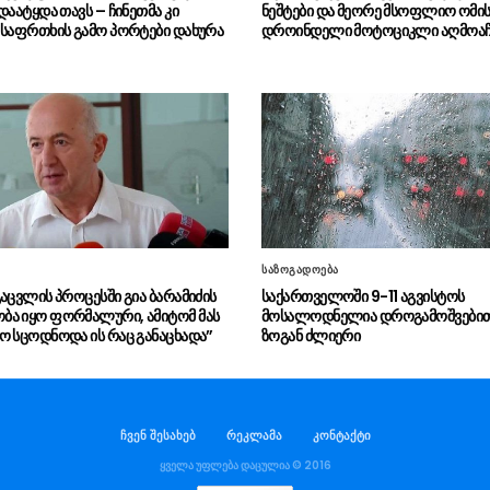
დაატყდა თავს – ჩინეთმა კი
ნეშტები და მეორე მსოფლიო ომი
 საფრთხის გამო პორტები დახურა
დროინდელი მოტოციკლი აღმოაჩ
საზოგადოება
გაცვლის პროცესში გია ბარამიძის
საქართველოში 9-11 აგვისტოს
ა იყო ფორმალური, ამიტომ მას
მოსალოდნელია დროგამოშვებით 
ო სცოდნოდა ის რაც განაცხადა”
ზოგან ძლიერი
ჩვენ შესახებ
რეკლამა
კონტაქტი
ყველა უფლება დაცულია © 2016