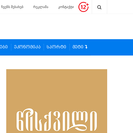
ჩვენს შესახებ
რეკლამა
კონტაქტი
ები
ეკონომიკა
სპორტი
მეტი