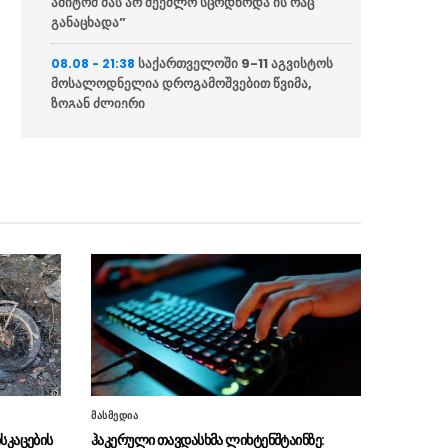
ამიტომ მას არ შეეძლო სცოდნოდა ის რაც
განაცხადა”
საქართველოში 9-11 აგვისტოს
08.08 - 21:38
მოსალოდნელია დროგამოშვებით წვიმა,
ზოგან ძლიერი
ალექსანდრ ვუჩიჩი – ევროპაში
08.08 - 21:16
ყველას არ სურს უკრაინისა და დასავლეთ
ბალკანეთის ქვეყნების ევროინტეგრაცია
ვოლოდიმირ ზელენსკი
08.08 - 20:43
აცხადებს რომ აშშ უკრაინას ყოველთვიურად
მიაწვდის „პეტრიოტის“ სისტემისთვის
რაკეტებს, თუმცა მათი რაოდენობა
არასაკმარისია
ბულგარეთში აცხადებენ რომ
08.08 - 20:12
ქვეყანაში რუმინეთის საჰაერო სივრციდან
დრონი შეფრინდა და აფეთქდა, უპილოტო
საფრენი აპარატის წარმომავლობა
მასმედია
გაურკვეველია
სკაცების
ჰაკერული თავდასხმა ლიხტენშტაინზე: