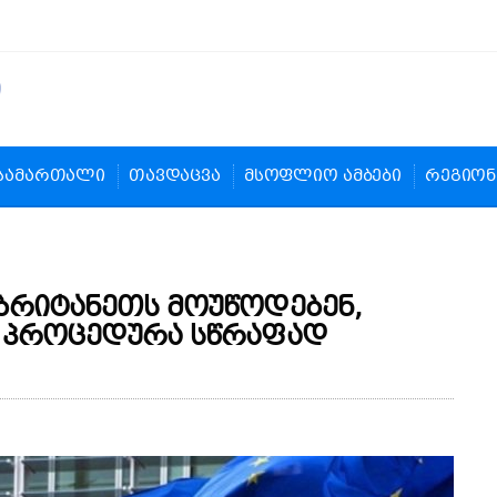
სამართალი
თავდაცვა
მსოფლიო ამბები
რეგიონ
ბრიტანეთს მოუწოდებენ,
 პროცედურა სწრაფად