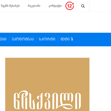
ჩვენს შესახებ
რეკლამა
კონტაქტი
ები
ეკონომიკა
სპორტი
მეტი