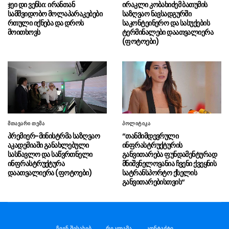
მატარებლით, რომელიც ახალი სიჩქარით
ჯეი დი ვენსი: ირანთან
ირაკლი კობახიძემ ბათუმის
მოძრაობს, მანამდე მგზავრობის დრო იყო 5,5
სამშვიდობო მოლაპარაკებები
საზღვაო ნავსადგურში
საათი და ახლა არის 4 საათამდე
რთული იქნება და დროს
საკონტეინერო და სასუქების
მოითხოვს
ტერმინალები დაათვალიერა
შემცირებული”
(ფოტოები)
გიგა ავალიანის საქმეზე
06.08 - 15:56
დაკავებული ნია იმნაძე საავადმყოფოდან
ზაჰესის დროებითი მოთავსების იზოლატორში
გადაიყვანეს
“მათი პოლიტიკური დნმ,
06.08 - 15:53
იდეოლოგია მკვლელობაზე, ძალადობასა და
მთავარი თემა
პოლიტიკა
სადიზმზეა დაფუძნებული, მოძალადე
ყოველთვის იცავს მოძალადეს”
პრემიერ-მინისტრმა საზღვაო
“თანმიმდევრული
აკადემიაში განახლებული
ინფრასტრუქტურის
სასწავლო და საწვრთნელი
განვითარება ფუნდამენტურად
პრემიერ-მინისტრ ირაკლი
06.08 - 15:47
ინფრასტრუქტურა
მნიშვნელოვანია ჩვენი ქვეყნის
კობახიძის კომენტარი (ვიდეო)
დაათვალიერა (ფოტოები)
სატრანსპორტო ქსელის
განვითარებისთვის“
ვალერი ზალუჟნი: უკრაინამ
06.08 - 15:44
რუსეთის წინააღმდეგ საბრძოლო შეიარაღების
გამოყენების რესურსი ამოწურა
ჩვენ შესახებ
რეკლამა
კონტაქტი