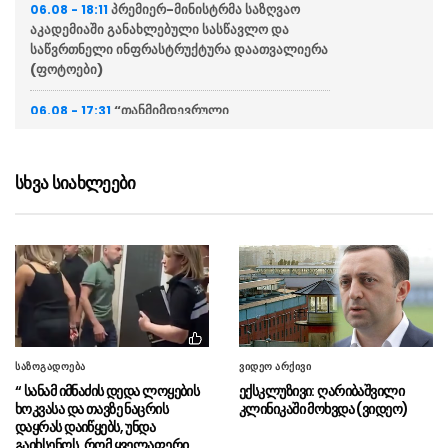
პრემიერ-მინისტრმა საზღვაო
06.08 - 18:11
აკადემიაში განახლებული სასწავლო და
საწვრთნელი ინფრასტრუქტურა დაათვალიერა
(ფოტოები)
“თანმიმდევრული
06.08 - 17:31
ინფრასტრუქტურის განვითარება
ფუნდამენტურად მნიშვნელოვანია ჩვენი
ქვეყნის სატრანსპორტო ქსელის
სხვა სიახლეები
განვითარებისთვის“
“განსაკუთრებულ ყურადღებას
06.08 - 17:16
ვუთმობთ საქართველოს რკინიგზის
განვითარებას”
“ჩვენს ქვეყანაში ჩამოსულ
06.08 - 17:13
სტუმრებს შეეძლებათ, თბილისიდან ბათუმში
და ბათუმიდან ჩვენს დედაქალაქში 4 საათში
საზოგადოება
ვიდეო არქივი
ჩამოვიდნენ”
“ სანამ იმნაძის დედა ლოყების
ექსკლუზივი: ღარიბაშვილი
ხოკვასა და თავზე ნაცრის
კლინიკაში მოხვდა (ვიდეო)
ირაკლი კობახიძე – სათანადო
06.08 - 16:33
დაყრას დაიწყებს, უნდა
ვადებში ბოლომდე იქნება მიყვანილი
გაიხსენოს, რომ ყველაფერი