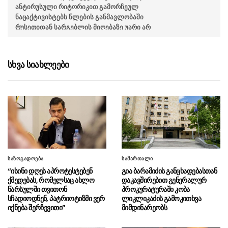
ანტირუსული რიტორიკით გამორჩეულ
ნაცაქტივისტებს წლების განმავლობაში
რუსეთიდან სარგებლის მიღებაზე უარი არ
უთქვამთ”
კონკრეტულ მაგალითებს,
10.08 - 11:32
სხვა სიახლეები
რომლებზეც ირაკლი კირცხალია
რუსოფობიასთან დაკავშირებით
გამოქვეყნებულ პოსტში წერს, სატელევიზიო
არქივი ინახავს
“სუხიშვილები, ნიკოლოზ
10.08 - 11:04
რაჭველი და პაატა ბურჭულაძე 2008 წლის
აგვისტოს ომის შემდეგ უარს არ ამბობდნენ
რუსეთთან ურთიერთობაზე”
საზოგადოება
სამართალი
“ისინი დღეს აპროტესტებენ
გია ბარამიძის განცხადებასთან
“პროფესიის მიუხედავად ჩვენს
10.08 - 11:02
ქმედებას, რომელსაც ახლო
დაკავშირებით გენერალურ
ქვეყანაში გარე ინტერესებს არაერთი ადამიანი
წარსულში თვითონ
პროკურატურაში კობა
ემსახურება”
სჩადიოდნენ, პატრიოტიზმი ვერ
ლიკლიკაძის გამოკითხვა
იქნება შერჩევითი”
მიმდინარეობს
პოლიციამ თბილისში 40
10.08 - 10:54
შეკვრად დაფასოებული სხვადასხვა სახის