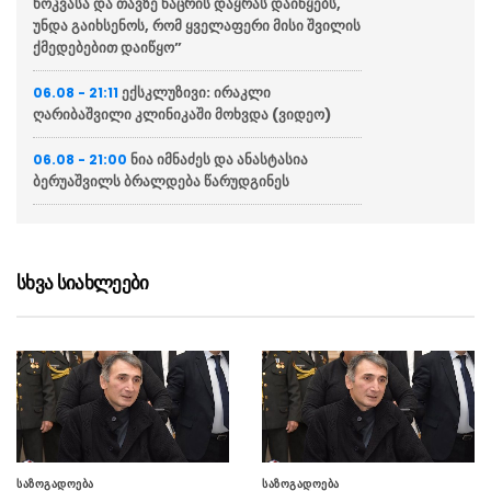
ხოკვასა და თავზე ნაცრის დაყრას დაიწყებს,
უნდა გაიხსენოს, რომ ყველაფერი მისი შვილის
ქმედებებით დაიწყო”
ექსკლუზივი: ირაკლი
06.08 - 21:11
ღარიბაშვილი კლინიკაში მოხვდა (ვიდეო)
ნია იმნაძეს და ანასტასია
06.08 - 21:00
ბერუაშვილს ბრალდება წარუდგინეს
“ქართველი მეზღვაურები
06.08 - 20:16
დასაქმებულნი არიან მსოფლიო სავაჭრო
ფლოტის დაახლოებით 80%-ში”
სხვა სიახლეები
ჯეი დი ვენსი: ირანთან
06.08 - 18:59
სამშვიდობო მოლაპარაკებები რთული იქნება
და დროს მოითხოვს
ირაკლი კობახიძემ ბათუმის
06.08 - 18:23
საზღვაო ნავსადგურში საკონტეინერო და
სასუქების ტერმინალები დაათვალიერა
(ფოტოები)
საზოგადოება
საზოგადოება