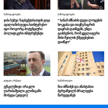
უმაღლესი განათლების რეფორმა
“ვინც უპირისპირდება
06.08 - 16:22
საზოგადოება
საზოგადოება
საქართველოს ეროვნულ ინტერესებს, მათ
ჯაბა ხუბუა: ნაცსექტისათვის გიგა
“ სანამ იმნაძის დედა ლოყების
მიაკითხავს სამართალი”
ავალიანის დედა საინტერესო
ხოკვასა და თავზე ნაცრის
იყო როგორც პოტენციური
დაყრას დაიწყებს, უნდა
პოლიტიკური ინსტრუმენტი
გაიხსენოს, რომ ყველაფერი
ირაკლი კობახიძე გიორგი
06.08 - 16:19
მისი შვილის ქმედებებით
ბარამიძის განცხადებაზე – ეს არის ყოვლად
დაიწყო”
სამარცხვინო, მოღალატეობრივი განცხადება
არქეოლოგებმა ჩეხეთში 6 000
06.08 - 16:17
წელზე მეტი ხნის სამარხი აღმოაჩინეს
“ბათუმის საზღვაო აკადემიაში
06.08 - 16:10
იქმნება ძალიან მნიშვნელოვანი რესურსი
ეკონომიკური თვალსაზრისით”
ვიდეო არქივი
სამართალი
ექსკლუზივი: ირაკლი
ნია იმნაძეს და ანასტასია
“ეს არის საბოტაჟი საკუთარი
06.08 - 16:09
ღარიბაშვილი კლინიკაში
ბერუაშვილს ბრალდება
ქვეყნის და ეროვნული ინტერესების
მოხვდა (ვიდეო)
წარუდგინეს
წინააღმდეგ”
“დღეს ვიმგზავრეთ
06.08 - 15:58