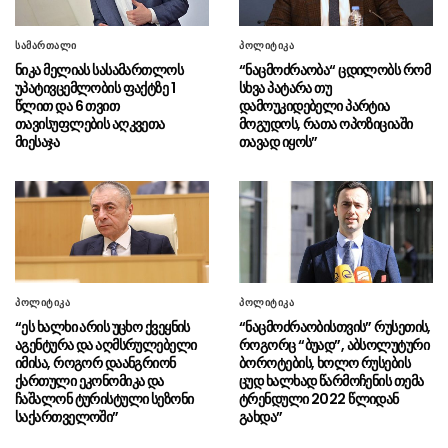
თბილისი-ბათუმი, ბათუმი-თბილისის
მიმართულებებზე სამგზავრო დრო 4 საათამდე
სამართალი
პოლიტიკა
შეამცირა
ნიკა მელიას სასამართლოს
“ნაცმოძრაობა“ ცდილობს რომ
უპატივცემლობის ფაქტზე 1
სხვა პატარა თუ
„ვაშინგტონ პოსტი“ – დონალდ
06.08 - 12:46
წლით და 6 თვით
დამოუკიდებელი პარტია
ტრამპი და პიტ ჰეგსეტი საბრძოლო მასალის
თავისუფლების აღკვეთა
მოგუდოს, რათა ოპოზიციაში
დეფიციტის გამო ერთმანეთს
მიესაჯა
თავად იყოს”
დაუპირისპირდნენ
სუს-ის ანტიკორუფციულმა
06.08 - 12:43
სააგენტომ კომერციული მოსყიდვისა და
ყალბი ოფიციალური დოკუმენტის დამზადების
ფაქტზე საქართველოს 3 მოქალაქე დააკავა
რუსეთის შეიარაღებულმა
06.08 - 12:37
პოლიტიკა
პოლიტიკა
ძალებმა დრონებით იერიში მიიტანეს
“ეს ხალხი არის უცხო ქვეყნის
“ნაცმოძრაობისთვის” რუსეთის,
ხარკოვის ოლქზე, არის მსხვერპლი
აგენტურა და აღმსრულებელი
როგორც “ბუად”, აბსოლუტური
იმისა, როგორ დაანგრიონ
ბოროტების, ხოლო რუსების
ქართული ეკონომიკა და
ცუდ ხალხად წარმოჩენის თემა
ლაშა აბაშიძე​ – თბილისი-
06.08 - 12:32
ჩაშალონ ტურისტული სეზონი
ტრენდული 2022 წლიდან
ბათუმის და ბათუმი-თბილისის სარკინიგზო
საქართველოში”
გახდა”
ხაზზე მგზავრობის დრო ოთხ საათამდე
შემცირდა