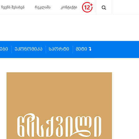
ჩვენს შესახებ
რეკლამა
კონტაქტი
ები
ეკონომიკა
სპორტი
მეტი