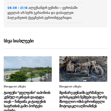
ალექსანდრ ვუჩიჩი – ევროპაში
08.08 - 21:16
ყველას არ სურს უკრაინისა და დასავლეთ
ბალკანეთის ქვეყნების ევროინტეგრაცია
ვოლოდიმირ ზელენსკი
08.08 - 20:43
აცხადებს რომ აშშ უკრაინას ყოველთვიურად
მიაწვდის „პეტრიოტის“ სისტემისთვის
სხვა სიახლეები
რაკეტებს, თუმცა მათი რაოდენობა
არასაკმარისია
ბულგარეთში აცხადებენ რომ
08.08 - 20:12
ქვეყანაში რუმინეთის საჰაერო სივრციდან
დრონი შეფრინდა და აფეთქდა, უპილოტო
საფრენი აპარატის წარმომავლობა
გაურკვეველია
მსოფლიო ამბები
მსოფლიო ამბები
სასაზღვრო პოლიციის უფროსის
08.08 - 20:07
ტაიფუნი “დელფინი” იაპონიის
მდინარე დუნაიში გერმანელი
მოადგილემ სანაპირო დაცვის ფოთის ბაზაზე
კუნძულ ოკინავას დაატყდა
ჯარისკაცების ნეშტები და მეორე
2008 წლის აგვისტოს ომში დაღუპული
თავს – ჩინეთმა კი ტაიფუნის
მსოფლიო ომის დროინდელი
მეზღვაურების ხსოვნას პატივი მიაგო
საფრთხის გამო პორტები
მოტოციკლი აღმოაჩინეს
დახურა