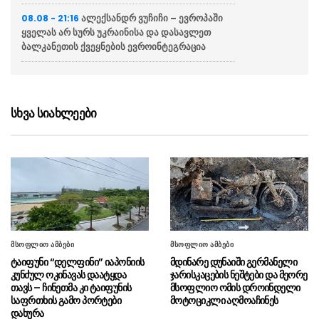
ალექსანდრ ვუჩიჩი – ევროპაში
08.08 - 21:16
ყველას არ სურს უკრაინისა და დასავლეთ
ბალკანეთის ქვეყნების ევროინტეგრაცია
ვოლოდიმირ ზელენსკი
08.08 - 20:43
აცხადებს რომ აშშ უკრაინას ყოველთვიურად
მიაწვდის „პეტრიოტის“ სისტემისთვის
სხვა სიახლეები
რაკეტებს, თუმცა მათი რაოდენობა
არასაკმარისია
ბულგარეთში აცხადებენ რომ
08.08 - 20:12
ქვეყანაში რუმინეთის საჰაერო სივრციდან
დრონი შეფრინდა და აფეთქდა, უპილოტო
საფრენი აპარატის წარმომავლობა
გაურკვეველია
მსოფლიო ამბები
მსოფლიო ამბები
სასაზღვრო პოლიციის უფროსის
08.08 - 20:07
ტაიფუნი “დელფინი” იაპონიის
მდინარე დუნაიში გერმანელი
მოადგილემ სანაპირო დაცვის ფოთის ბაზაზე
კუნძულ ოკინავას დაატყდა
ჯარისკაცების ნეშტები და მეორე
2008 წლის აგვისტოს ომში დაღუპული
თავს – ჩინეთმა კი ტაიფუნის
მსოფლიო ომის დროინდელი
მეზღვაურების ხსოვნას პატივი მიაგო
საფრთხის გამო პორტები
მოტოციკლი აღმოაჩინეს
დახურა