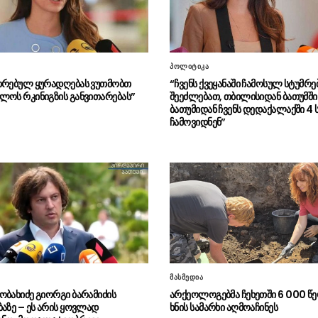
პოლიტიკა
თრებულ ყურადღებას ვუთმობთ
“ჩვენს ქვეყანაში ჩამოსულ სტუმრე
ლოს რკინიგზის განვითარებას”
შეეძლებათ, თბილისიდან ბათუმში
ბათუმიდან ჩვენს დედაქალაქში 4 
ჩამოვიდნენ”
მასმედია
ობახიძე გიორგი ბარამიძის
არქეოლოგებმა ჩეხეთში 6 000 წე
ბაზე – ეს არის ყოვლად
ხნის სამარხი აღმოაჩინეს