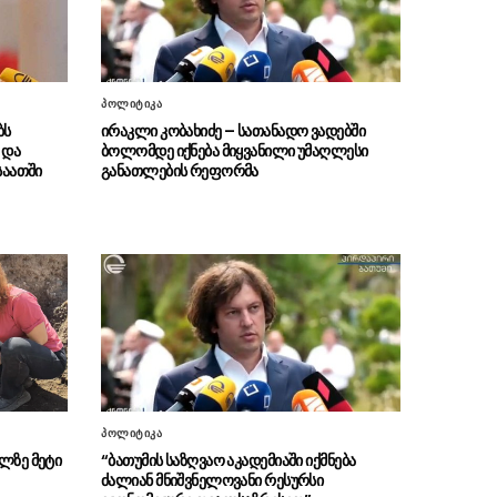
შემადგენლობა გაიგზავნა
ირანი და ომანი ჰორმუზის
06.08 - 15:24
სრუტეში საზღვაო მიმოსვლის გახსნაზე
პოლიტიკა
შეთანხმდნენ
ბს
ირაკლი კობახიძე – სათანადო ვადებში
 და
ბოლომდე იქნება მიყვანილი უმაღლესი
“ნაციონალური მოძრაობა“
06.08 - 14:57
საათში
განათლების რეფორმა
ბოროტ საქმეს ემსახურება, რადგან 2008 წლის
ომი დიდწილად მათ სინდისსა და ნამუსზეა”
“ძალები, რომლებიც ჩვენი
06.08 - 14:37
ქვეყნის წინააღმდეგ მოქმედებენ, კანონის
დაცვით აუცილებლად იქნებიან მხილებულნი”
“გიორგი ბარამიძის განცხადება
06.08 - 14:32
ქართულ-აფხაზურ ურთიერთობებში
ფაქტობრივად ტერაქტის ტოლფასია”
ნიკა მელიას სასამართლოს
06.08 - 14:29
პოლიტიკა
უპატივცემლობის ფაქტზე 1 წლით და 6 თვით
ლზე მეტი
“ბათუმის საზღვაო აკადემიაში იქმნება
თავისუფლების აღკვეთა მიესაჯა
ძალიან მნიშვნელოვანი რესურსი