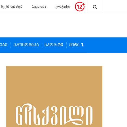
ჩვენს შესახებ
რეკლამა
კონტაქტი
ები
ეკონომიკა
სპორტი
მეტი