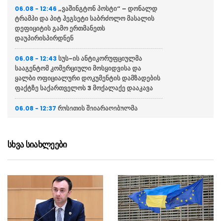
„ვაშინგტონ პოსტი“ – დონალდ
06.08 - 12:46
ტრამპი და პიტ ჰეგსეტი საბრძოლო მასალის
დეფიციტის გამო ერთმანეთს
დაუპირისპირდნენ
სუს-ის ანტიკორუფციულმა
06.08 - 12:43
სააგენტომ კომერციული მოსყიდვისა და
ყალბი ოფიციალური დოკუმენტის დამზადების
ფაქტზე საქართველოს 3 მოქალაქე დააკავა
რუსეთის შეიარაღებულმა
06.08 - 12:37
ძალებმა დრონებით იერიში მიიტანეს
ხარკოვის ოლქზე, არის მსხვერპლი
სხვა სიახლეები
ლაშა აბაშიძე​ – თბილისი-
06.08 - 12:32
ბათუმის და ბათუმი-თბილისის სარკინიგზო
ხაზზე მგზავრობის დრო ოთხ საათამდე
შემცირდა
“მოლდოვის ხელისუფლებას
06.08 - 12:30
აქვს უფლება მკაცრად აღკვეთოს სიძულვილის
ენა ინტერნეტში, საქართველოს