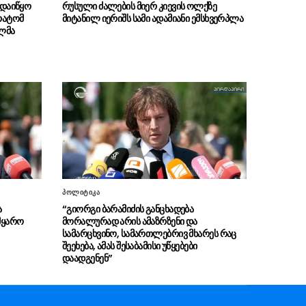
 დაიწყო
რუსული ძალების მიერ კიევის ოლქზე
საქართველოს ტერიტორიების 20%-ის
რატომ
მიტანილ იერიშს სამი ადამიანი ემსხვერპლა
ოკუპაცია და სააკაშვილის და „ნაცმოძრაობის“
ულმა
ღალატი ვერ გადაფარავს ამ დანაშაულს”
“ანწუხელიძე არის გმირი,
08.08 - 12:00
რომელმაც თავი დადო საკუთარი
სამშობლოსთვის, მოგვიანებით გამოვიდა
სააკაშვილი და თავის თავზე დაიბრალა
ანწუხელიძის გმირობა”
“ევროსაბჭოს რეზოლუციაში
08.08 - 11:54
წერია, რომ კონფლიქტი ფართომასშტაბიანი
საომარი მოქმედებების ფაზაში გადავიდა
სააკაშვილის რეჟიმის მიერ ცხინვალის
პოლიტიკა
დაბომბვის შემდეგ”
ა
“გიორგი ბარამიძის განცხადება
მყარო
მორალურად არის ამაზრზენი და
სამარცხვინო, სამართლებრივ მხარეს რაც
შალვა პაპუაშვილის კომენტარი
08.08 - 11:52
შეეხება, ამას შესაბამისი უწყებები
(ვიდეო)
დაადგენენ”
“რუსეთ-საქართველოს ომი
08.08 - 11:50
დაიწყო 8 აგვისტოს, 8 აგვისტოს შემოვიდა
რუსეთის ჯარი, როდესაც შესაბამისი