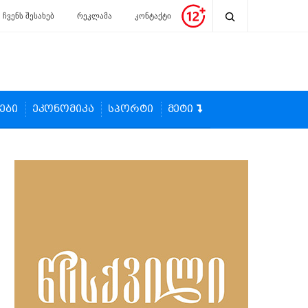
ჩვენს შესახებ
რეკლამა
კონტაქტი
ები
ეკონომიკა
სპორტი
მეტი