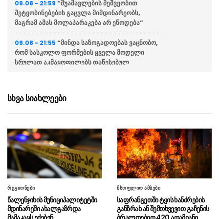
“შუამავლების მეშვეობით
09.08 - 21:59
შეტყობინებების გაცვლა მიმდინარეობს,
მაგრამ ამას მოლაპარაკება არ ეწოდება”
“მინდა საზოგადოებას ვაცნობო,
09.08 - 21:55
რომ სასკოლო ფორმების ყველა მოდელი
სრულად აკმაყოფილებს დაწესებულ
მოთხოვნებსა და სტანდარტებს”
უკრაინაში ტყვეობაში 50-ზე
09.08 - 20:44
სხვა სიახლეები
მეტი უცხო ქვეყნის მოქალაქე იმყოფება
სირიამ და რუსეთმა 18-თვიანი
09.08 - 20:19
მოლაპარაკებების შემდეგ ქვეყანაში რუსული
სამხედრო ბაზების მომავალზე შეთანხმებას
მიაღწიეს
“აშშ-ის მიერ დასანქცირებულ
09.08 - 19:47
ორგანიზაციას საქართველოსთან კავშირი არ
რეგიონები
მსოფლიო ამბები
აქვს, ამ ორგანიზაციას საქართველოში
წალენჯიხის მუნიციპალიტეტში
საფრანგეთში ტყის ხანძრების
საქმიანობის უფლება არ მიუღია”
მდინარეში ახალგაზრდა
განზრახ ან შემთხვევით გაჩენის
მამაკაცს ეძებენ
ბრალდებით 420 ადამიანი