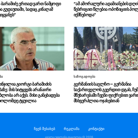
ია ბარამიძე ერთად ვართ ნამყოფი
“ამ ამორალური ადამიანების დღი
ა გუდაუთაში, სადაც კინაღამ
წესრიგით წლებია ოპოზიციის პო
იყვანეს”
იქმნებოდა”
ბა
საზოგადოება
ინჯილია გიორგი ბარამიძის
გერმანიის საელჩო – გერმანია
აზე: მის სიტყვებს არანაირი
საქართველოს გვერდით დგას, ჩუ
ლობა არ აქვს. მისი განცხადება
მწუხარებაში ჩვენი ფიქრებით ვარ
 ბოლომდე ტყუილია
მსხვერპლთა ოჯახებთან
ჩვენ შესახებ
რეკლამა
კონტაქტი
ყველა უფლება დაცულია © 2016