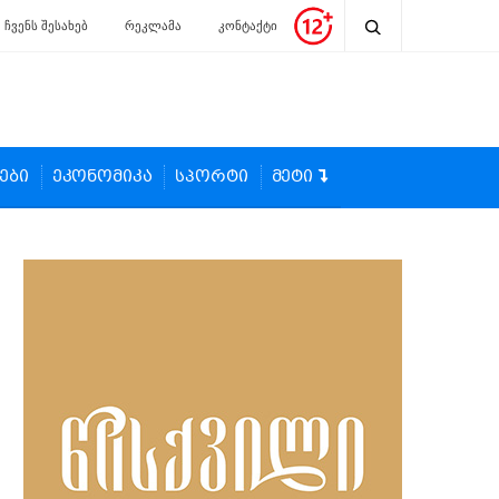
ჩვენს შესახებ
რეკლამა
კონტაქტი
ები
ეკონომიკა
სპორტი
მეტი