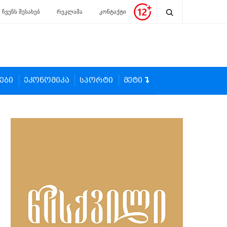
ჩვენს შესახებ
რეკლამა
კონტაქტი
ები
ეკონომიკა
სპორტი
მეტი