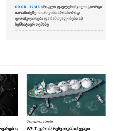
ირაკლი ფავლენიშვილი გიორგი
09.08 - 12:46
ბარამიძეზე: მოახდინა არასწორად
ფორმულირება და ჩამოყალიბება ამ
სენსიტიურ თემაზე
“გია ბარამიძე პირდაპირ
09.08 - 12:39
ქართველი სამხედროების, ქართული
სახელმწიფოს წინააღმდეგ აკეთებს ამ
განცხადებას”
გივი მიქანაძემ სამცხე-ჯავახეთის
09.08 - 12:21
საჯარო სკოლებში მიმდინარე სარემონტო
სამუშაოები დაათვალიერა
საქსონიაში გერმანიის
09.08 - 12:19
მთავრობის გადადგომა მოითხოვეს
ბულგარეთის საგარეო საქმეთა
09.08 - 12:09
სამინისტროში დრონის ინციდენტის გამო
უკრაინის ელჩი დაიბარეს
მსოფლიო ამბები
მოვარდნის
WELT: ევროპა რუსეთიდან თხევადი