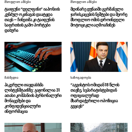
მსოფლიო ამბები
მსოფლიო ამბები
სასაზღვრო პოლიციის უფროსის
08.08 - 20:07
ტაიფუნი “დელფინი” იაპონიის
მდინარე დუნაიში გერმანელი
მოადგილემ სანაპირო დაცვის ფოთის ბაზაზე
კუნძულ ოკინავას დაატყდა
ჯარისკაცების ნეშტები და მეორე
2008 წლის აგვისტოს ომში დაღუპული
თავს – ჩინეთმა კი ტაიფუნის
მსოფლიო ომის დროინდელი
მეზღვაურების ხსოვნას პატივი მიაგო
საფრთხის გამო პორტები
მოტოციკლი აღმოაჩინეს
დახურა
სულხან თამაზაშვილმა
08.08 - 20:03
საქართველოს ერთიანობისთვის დაღუპული
პოლიციელების ხსოვნას პატივი მიაგო
აშშ-ის სენატმა ტოდ ბლანში
08.08 - 18:59
გენერალური პროკურორის თანამდებობაზე
დაამტკიცა
მასმედია
საზოგადოება
“მე და გია ბარამიძე ერთად
08.08 - 18:38
ჰაკერული თავდასხმა
“აგვისტოს ომიდან 18 წლის
ვართ ნამყოფი სოხუმში და გუდაუთაში, სადაც
ლიხტენშტაინზე: გაჟონილია 31
თავზე, სეპარატისტებიდან
კინაღამ ტყვედ აგვიყვანეს”
ათასი კომპანიის პერსონალური
ოფიციალურად
მონაცემები და
მხარდაჭერილი ოპოზიცია
“ამ ამორალური ადამიანების
08.08 - 18:15
კონფიდენციალური
გვყავს”
დღის წესრიგით წლებია ოპოზიციის პოლიტიკა
ინფორმაცია
იქმნებოდა”
“ეს ადამიანები არანაირი
08.08 - 17:52