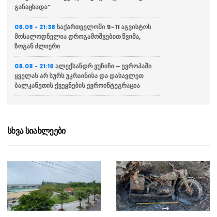
განაცხადა”
საქართველოში 9-11 აგვისტოს
08.08 - 21:38
მოსალოდნელია დროგამოშვებით წვიმა,
ზოგან ძლიერი
ალექსანდრ ვუჩიჩი – ევროპაში
08.08 - 21:16
ყველას არ სურს უკრაინისა და დასავლეთ
ბალკანეთის ქვეყნების ევროინტეგრაცია
ვოლოდიმირ ზელენსკი
08.08 - 20:43
აცხადებს რომ აშშ უკრაინას ყოველთვიურად
მიაწვდის „პეტრიოტის“ სისტემისთვის
სხვა სიახლეები
რაკეტებს, თუმცა მათი რაოდენობა
არასაკმარისია
ბულგარეთში აცხადებენ რომ
08.08 - 20:12
ქვეყანაში რუმინეთის საჰაერო სივრციდან
დრონი შეფრინდა და აფეთქდა, უპილოტო
საფრენი აპარატის წარმომავლობა
გაურკვეველია